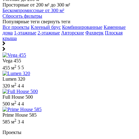
Просторные от 200 м² до 300 м²
Бескомпромиссные от 300 м²
Сбросить фильтры
Популярные теги
свернуть теги
Все проекты
Клееный брус
Комбинированные
Каменные
дома
1-этажные
2-этажные
Авторские
Фахверк
Плоская
крыша
Vega 455
2
455 м
5
5
Lumen 320
2
320 м
4
4
Full House 500
2
500 м
4
4
Prime House 585
2
585 м
3
4
Проекты