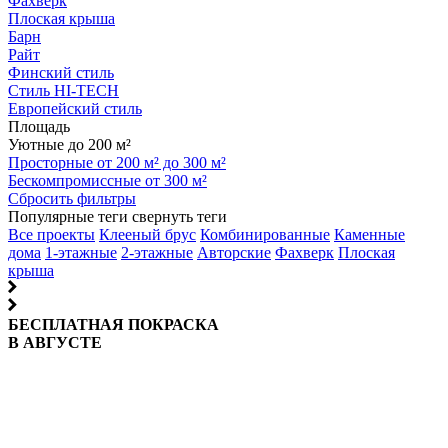
Фахверк
Плоская крыша
Барн
Райт
Финский стиль
Стиль HI-TECH
Европейский стиль
Площадь
Уютные до 200 м²
Просторные от 200 м² до 300 м²
Бескомпромиссные от 300 м²
Сбросить фильтры
Популярные теги
свернуть теги
Все проекты
Клееный брус
Комбинированные
Каменные
дома
1-этажные
2-этажные
Авторские
Фахверк
Плоская
крыша
БЕСПЛАТНАЯ ПОКРАСКА
В АВГУСТЕ