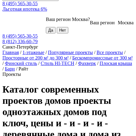
8 (495) 565-30-55
Льготная ипотека 6%
Ваш регион
Москва
?
Ваш регион
Москва
8 (495) 565-30-55
8 (812) 336-60-79
Санкт-Петербург
Главная
/
1-этажные
/
Популярные проекты
/
Все проекты
/
Просторные от 200 м² до 300 м²
/
Бескомпромиссные от 300 м²
/
Финский стиль
/
Стиль HI-TECH
/
Фахверк
/
Плоская крыша
/
Барн
/
Райт
Проекты
Каталог современных
проектов домов проекты
одноэтажных домов под
ключ, цены и - и - и - и -
деревянные дома и дома из