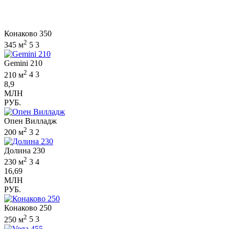
Конаково 350
2
345 м
5
3
Gemini 210
2
210 м
4
3
8,9
МЛН
РУБ.
Опен Вилладж
2
200 м
3
2
Долина 230
2
230 м
3
4
16,69
МЛН
РУБ.
Конаково 250
2
250 м
5
3