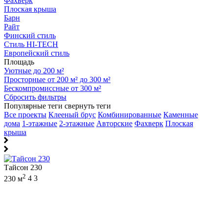
Фахверк
Плоская крыша
Барн
Райт
Финский стиль
Стиль HI-TECH
Европейский стиль
Площадь
Уютные до 200 м²
Просторные от 200 м² до 300 м²
Бескомпромиссные от 300 м²
Сбросить фильтры
Популярные теги
свернуть теги
Все проекты
Клееный брус
Комбинированные
Каменные
дома
1-этажные
2-этажные
Авторские
Фахверк
Плоская
крыша
Тайсон 230
2
230 м
4
3