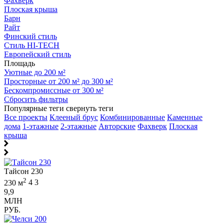
Фахверк
Плоская крыша
Барн
Райт
Финский стиль
Стиль HI-TECH
Европейский стиль
Площадь
Уютные до 200 м²
Просторные от 200 м² до 300 м²
Бескомпромиссные от 300 м²
Сбросить фильтры
Популярные теги
свернуть теги
Все проекты
Клееный брус
Комбинированные
Каменные
дома
1-этажные
2-этажные
Авторские
Фахверк
Плоская
крыша
Тайсон 230
2
230 м
4
3
9,9
МЛН
РУБ.