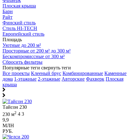
Фахверк
Плоская крыша
Барн
Райт
Финский стиль
Стиль HI-TECH
Европейский стиль
Площадь
Уютные до 200 м²
Просторные от 200 м² до 300 м²
Бескомпромиссные от 300 м²
Сбросить фильтры
Популярные теги
свернуть теги
Все проекты
Клееный брус
Комбинированные
Каменные
дома
1-этажные
2-этажные
Авторские
Фахверк
Плоская
крыша
Тайсон 230
2
230 м
4
3
9,9
МЛН
РУБ.