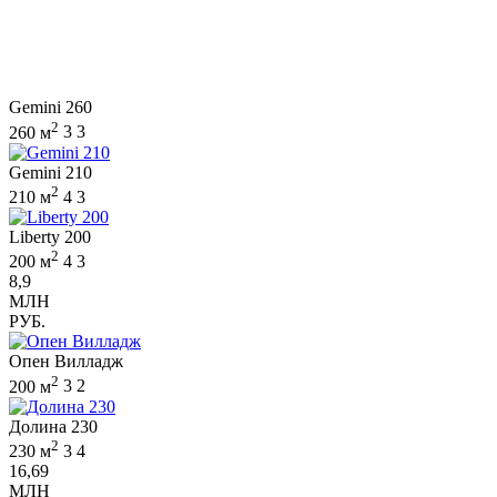
Gemini 260
2
260 м
3
3
Gemini 210
2
210 м
4
3
Liberty 200
2
200 м
4
3
8,9
МЛН
РУБ.
Опен Вилладж
2
200 м
3
2
Долина 230
2
230 м
3
4
16,69
МЛН