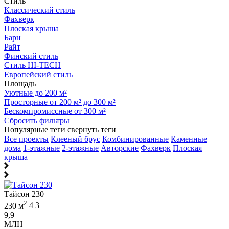
Стиль
Классический стиль
Фахверк
Плоская крыша
Барн
Райт
Финский стиль
Стиль HI-TECH
Европейский стиль
Площадь
Уютные до 200 м²
Просторные от 200 м² до 300 м²
Бескомпромиссные от 300 м²
Сбросить фильтры
Популярные теги
свернуть теги
Все проекты
Клееный брус
Комбинированные
Каменные
дома
1-этажные
2-этажные
Авторские
Фахверк
Плоская
крыша
Тайсон 230
2
230 м
4
3
9,9
МЛН