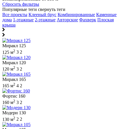
Сбросить фильтры
Популярные теги
свернуть теги
Все проекты
Клееный брус
Комбинированные
Каменные
дома
1-этажные
2-этажные
Авторские
Фахверк
Плоская
крыша
Миракл 125
2
125 м
3
2
Миракл 120
2
120 м
3
2
Миракл 165
2
165 м
4
2
Фортис 160
2
160 м
3
2
Модерн 130
2
130 м
2
2