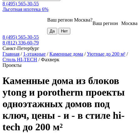
8 (495) 565-30-55
Льготная ипотека 6%
Ваш регион
Москва
?
Ваш регион
Москва
8 (495) 565-30-55
8 (812) 336-60-79
Санкт-Петербург
Главная
/
1-этажные
/
Каменные дома
/
Уютные до 200 м²
/
Стиль HI-TECH
/
Фахверк
Проекты
Каменные дома из блоков
ytong и porotherm проекты
одноэтажных домов под
ключ, цены - и - в стиле hi-
tech до 200 м²