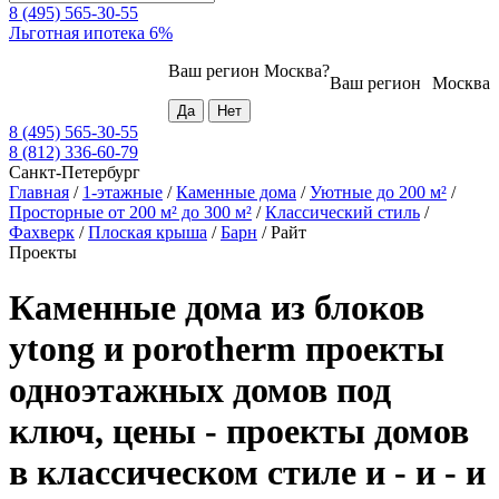
8 (495) 565-30-55
Льготная ипотека 6%
Ваш регион
Москва
?
Ваш регион
Москва
8 (495) 565-30-55
8 (812) 336-60-79
Санкт-Петербург
Главная
/
1-этажные
/
Каменные дома
/
Уютные до 200 м²
/
Просторные от 200 м² до 300 м²
/
Классический стиль
/
Фахверк
/
Плоская крыша
/
Барн
/
Райт
Проекты
Каменные дома из блоков
ytong и porotherm проекты
одноэтажных домов под
ключ, цены - проекты домов
в классическом стиле и - и - и