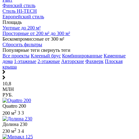
Финский стиль
Стиль HI-TECH
Европейский стиль
Площадь
Уютные до 200 м²
Просторные от 200 м² до 300 м²
Бескомпромиссные от 300 м²
Сбросить фильтры
Популярные теги
свернуть теги
Все проекты
Клееный брус
Комбинированные
Каменные
дома
1-этажные
2-этажные
Авторские
Фахверк
Плоская
крыша
10,8
МЛН
РУБ.
Quattro 200
2
200 м
3
3
Долина 230
2
230 м
3
4