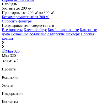
Площадь
Уютные до 200 м²
Просторные от 200 м² до 300 м²
Бескомпромиссные от 300 м²
Сбросить фильтры
Популярные теги
свернуть теги
Все проекты
Клееный брус
Комбинированные
Каменные
дома
1-этажные
2-этажные
Авторские
Фахверк
Плоская
крыша
Mira 320
2
320 м
4
2
Проекты
Компания
Услуги
Информация
Контакты