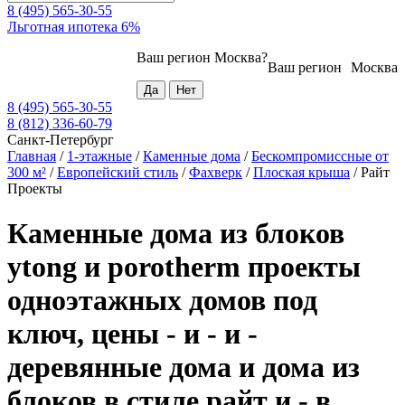
8 (495) 565-30-55
Льготная ипотека 6%
Ваш регион
Москва
?
Ваш регион
Москва
8 (495) 565-30-55
8 (812) 336-60-79
Санкт-Петербург
Главная
/
1-этажные
/
Каменные дома
/
Бескомпромиссные от
300 м²
/
Европейский стиль
/
Фахверк
/
Плоская крыша
/
Райт
Проекты
Каменные дома из блоков
ytong и porotherm проекты
одноэтажных домов под
ключ, цены - и - и -
деревянные дома и дома из
блоков в стиле райт и - в