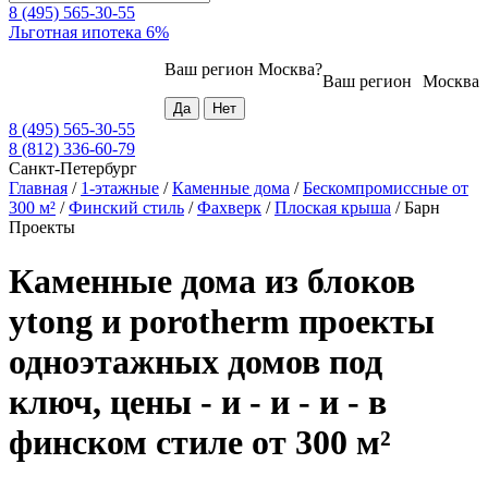
8 (495) 565-30-55
Льготная ипотека 6%
Ваш регион
Москва
?
Ваш регион
Москва
8 (495) 565-30-55
8 (812) 336-60-79
Санкт-Петербург
Главная
/
1-этажные
/
Каменные дома
/
Бескомпромиссные от
300 м²
/
Финский стиль
/
Фахверк
/
Плоская крыша
/
Барн
Проекты
Каменные дома из блоков
ytong и porotherm проекты
одноэтажных домов под
ключ, цены - и - и - и - в
финском стиле от 300 м²