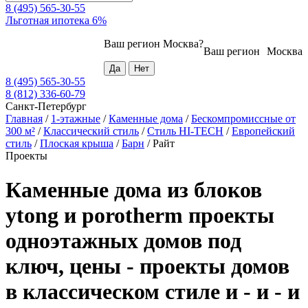
8 (495) 565-30-55
Льготная ипотека 6%
Ваш регион
Москва
?
Ваш регион
Москва
8 (495) 565-30-55
8 (812) 336-60-79
Санкт-Петербург
Главная
/
1-этажные
/
Каменные дома
/
Бескомпромиссные от
300 м²
/
Классический стиль
/
Стиль HI-TECH
/
Европейский
стиль
/
Плоская крыша
/
Барн
/
Райт
Проекты
Каменные дома из блоков
ytong и porotherm проекты
одноэтажных домов под
ключ, цены - проекты домов
в классическом стиле и - и - и