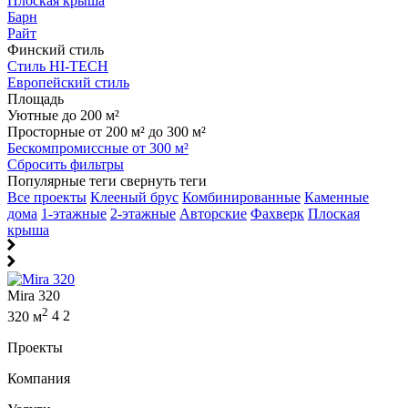
Плоская крыша
Барн
Райт
Финский стиль
Стиль HI-TECH
Европейский стиль
Площадь
Уютные до 200 м²
Просторные от 200 м² до 300 м²
Бескомпромиссные от 300 м²
Сбросить фильтры
Популярные теги
свернуть теги
Все проекты
Клееный брус
Комбинированные
Каменные
дома
1-этажные
2-этажные
Авторские
Фахверк
Плоская
крыша
Mira 320
2
320 м
4
2
Проекты
Компания