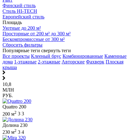
Финский стиль
Стиль HI-TECH
Европейский стиль
Площадь
Уютные до 200 м²
Просторные от 200 м² до 300 м²
Бескомпромиссные от 300 м²
Сбросить фильтры
Популярные теги
свернуть теги
Все проекты
Клееный брус
Комбинированные
Каменные
дома
1-этажные
2-этажные
Авторские
Фахверк
Плоская
крыша
10,8
МЛН
РУБ.
Quattro 200
2
200 м
3
3
Долина 230
2
230 м
3
4