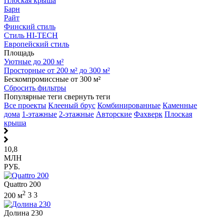
Плоская крыша
Барн
Райт
Финский стиль
Стиль HI-TECH
Европейский стиль
Площадь
Уютные до 200 м²
Просторные от 200 м² до 300 м²
Бескомпромиссные от 300 м²
Сбросить фильтры
Популярные теги
свернуть теги
Все проекты
Клееный брус
Комбинированные
Каменные
дома
1-этажные
2-этажные
Авторские
Фахверк
Плоская
крыша
10,8
МЛН
РУБ.
Quattro 200
2
200 м
3
3
Долина 230