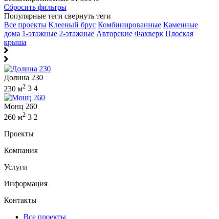
Сбросить фильтры
Популярные теги
свернуть теги
Все проекты
Клееный брус
Комбинированные
Каменные
дома
1-этажные
2-этажные
Авторские
Фахверк
Плоская
крыша
Долина 230
2
230 м
3
4
Монц 260
2
260 м
3
2
Проекты
Компания
Услуги
Информация
Контакты
Все проекты