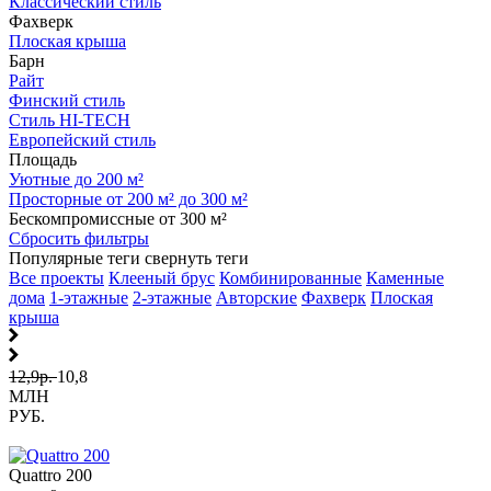
Классический стиль
Фахверк
Плоская крыша
Барн
Райт
Финский стиль
Стиль HI-TECH
Европейский стиль
Площадь
Уютные до 200 м²
Просторные от 200 м² до 300 м²
Бескомпромиссные от 300 м²
Сбросить фильтры
Популярные теги
свернуть теги
Все проекты
Клееный брус
Комбинированные
Каменные
дома
1-этажные
2-этажные
Авторские
Фахверк
Плоская
крыша
12,9р.
10,8
МЛН
РУБ.
Quattro 200