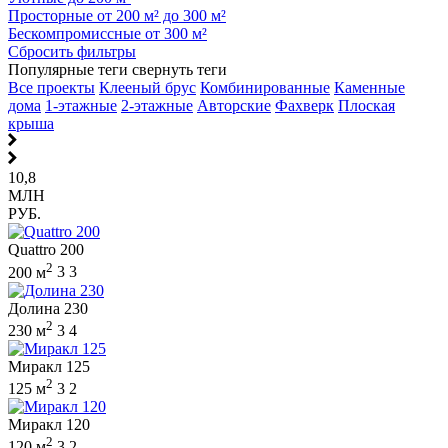
Просторные от 200 м² до 300 м²
Бескомпромиссные от 300 м²
Сбросить фильтры
Популярные теги
свернуть теги
Все проекты
Клееный брус
Комбинированные
Каменные
дома
1-этажные
2-этажные
Авторские
Фахверк
Плоская
крыша
10,8
МЛН
РУБ.
Quattro 200
2
200 м
3
3
Долина 230
2
230 м
3
4
Миракл 125
2
125 м
3
2
Миракл 120
2
120 м
3
2