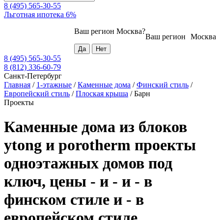
8 (495) 565-30-55
Льготная ипотека 6%
Ваш регион
Москва
?
Ваш регион
Москва
8 (495) 565-30-55
8 (812) 336-60-79
Санкт-Петербург
Главная
/
1-этажные
/
Каменные дома
/
Финский стиль
/
Европейский стиль
/
Плоская крыша
/
Барн
Проекты
Каменные дома из блоков
ytong и porotherm проекты
одноэтажных домов под
ключ, цены - и - и - в
финском стиле и - в
европейском стиле