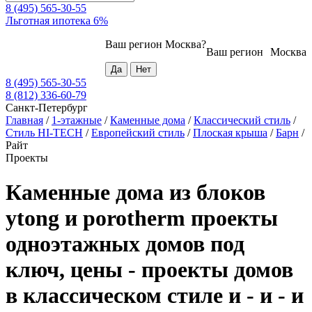
8 (495) 565-30-55
Льготная ипотека 6%
Ваш регион
Москва
?
Ваш регион
Москва
8 (495) 565-30-55
8 (812) 336-60-79
Санкт-Петербург
Главная
/
1-этажные
/
Каменные дома
/
Классический стиль
/
Стиль HI-TECH
/
Европейский стиль
/
Плоская крыша
/
Барн
/
Райт
Проекты
Каменные дома из блоков
ytong и porotherm проекты
одноэтажных домов под
ключ, цены - проекты домов
в классическом стиле и - и - и