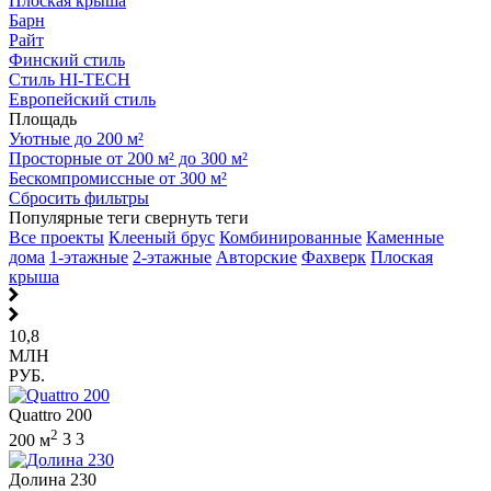
Плоская крыша
Барн
Райт
Финский стиль
Стиль HI-TECH
Европейский стиль
Площадь
Уютные до 200 м²
Просторные от 200 м² до 300 м²
Бескомпромиссные от 300 м²
Сбросить фильтры
Популярные теги
свернуть теги
Все проекты
Клееный брус
Комбинированные
Каменные
дома
1-этажные
2-этажные
Авторские
Фахверк
Плоская
крыша
10,8
МЛН
РУБ.
Quattro 200
2
200 м
3
3
Долина 230