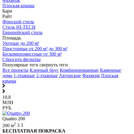
Фахверк
Плоская крыша
Барн
Райт
Финский стиль
Стиль HI-TECH
Европейский стиль
Площадь
Уютные до 200 м²
Просторные от 200 м² до 300 м²
Бескомпромиссные от 300 м²
Сбросить фильтры
Популярные теги
свернуть теги
Все проекты
Клееный брус
Комбинированные
Каменные
дома
1-этажные
2-этажные
Авторские
Фахверк
Плоская
крыша
10,8
МЛН
РУБ.
Quattro 200
2
200 м
3
3
БЕСПЛАТНАЯ ПОКРАСКА