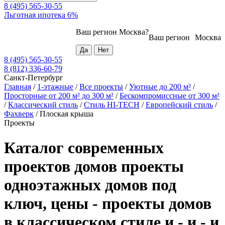
8 (495) 565-30-55
Льготная ипотека 6%
Ваш регион
Москва
?
Ваш регион
Москва
8 (495) 565-30-55
8 (812) 336-60-79
Санкт-Петербург
Главная
/
1-этажные
/
Все проекты
/
Уютные до 200 м²
/
Просторные от 200 м² до 300 м²
/
Бескомпромиссные от 300 м²
/
Классический стиль
/
Стиль HI-TECH
/
Европейский стиль
/
Фахверк
/
Плоская крыша
Проекты
Каталог современных
проектов домов проекты
одноэтажных домов под
ключ, цены - проекты домов
в классическом стиле и - и - и