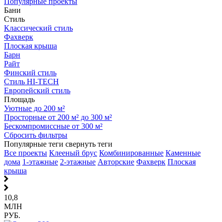
Популярные проекты
Бани
Стиль
Классический стиль
Фахверк
Плоская крыша
Барн
Райт
Финский стиль
Стиль HI-TECH
Европейский стиль
Площадь
Уютные до 200 м²
Просторные от 200 м² до 300 м²
Бескомпромиссные от 300 м²
Сбросить фильтры
Популярные теги
свернуть теги
Все проекты
Клееный брус
Комбинированные
Каменные
дома
1-этажные
2-этажные
Авторские
Фахверк
Плоская
крыша
10,8
МЛН
РУБ.