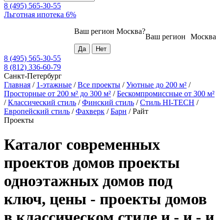
8 (495) 565-30-55
Льготная ипотека 6%
Ваш регион
Москва
?
Ваш регион
Москва
8 (495) 565-30-55
8 (812) 336-60-79
Санкт-Петербург
Главная
/
1-этажные
/
Все проекты
/
Уютные до 200 м²
/
Просторные от 200 м² до 300 м²
/
Бескомпромиссные от 300 м²
/
Классический стиль
/
Финский стиль
/
Стиль HI-TECH
/
Европейский стиль
/
Фахверк
/
Барн
/
Райт
Проекты
Каталог современных
проектов домов проекты
одноэтажных домов под
ключ, цены - проекты домов
в классическом стиле и - и - и