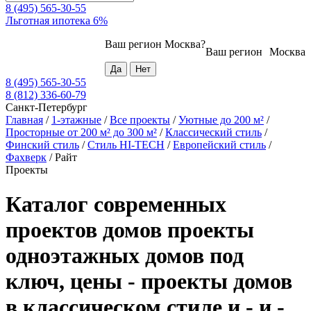
8 (495) 565-30-55
Льготная ипотека 6%
Ваш регион
Москва
?
Ваш регион
Москва
8 (495) 565-30-55
8 (812) 336-60-79
Санкт-Петербург
Главная
/
1-этажные
/
Все проекты
/
Уютные до 200 м²
/
Просторные от 200 м² до 300 м²
/
Классический стиль
/
Финский стиль
/
Стиль HI-TECH
/
Европейский стиль
/
Фахверк
/
Райт
Проекты
Каталог современных
проектов домов проекты
одноэтажных домов под
ключ, цены - проекты домов
в классическом стиле и - и -