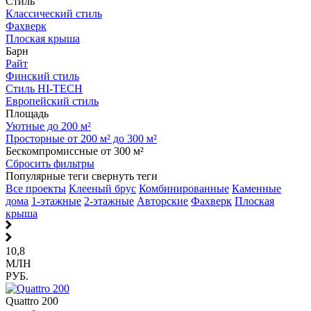
Стиль
Классический стиль
Фахверк
Плоская крыша
Барн
Райт
Финский стиль
Стиль HI-TECH
Европейский стиль
Площадь
Уютные до 200 м²
Просторные от 200 м² до 300 м²
Бескомпромиссные от 300 м²
Сбросить фильтры
Популярные теги
свернуть теги
Все проекты
Клееный брус
Комбинированные
Каменные
дома
1-этажные
2-этажные
Авторские
Фахверк
Плоская
крыша
10,8
МЛН
РУБ.
Quattro 200