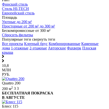
Финский стиль
Стиль HI-TECH
Европейский стиль
Площадь
Уютные до 200 м²
Просторные от 200 м² до 300 м²
Бескомпромиссные от 300 м²
Сбросить фильтры
Популярные теги
свернуть теги
Все проекты
Клееный брус
Комбинированные
Каменные
дома
1-этажные
2-этажные
Авторские
Фахверк
Плоская
крыша
10,8
МЛН
РУБ.
Quattro 200
2
200 м
3
3
БЕСПЛАТНАЯ ПОКРАСКА
В АВГУСТЕ
Блисс 115