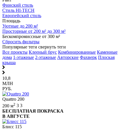
Финский стиль
Стиль HI-TECH
Европейский стиль
Площадь
Уютные до 200 м²
Просторные от 200 м² до 300 м²
Бескомпромиссные от 300 м²
Сбросить фильтры
Популярные теги
свернуть теги
Все проекты
Клееный брус
Комбинированные
Каменные
дома
1-этажные
2-этажные
Авторские
Фахверк
Плоская
крыша
10,8
МЛН
РУБ.
Quattro 200
2
200 м
3
3
БЕСПЛАТНАЯ ПОКРАСКА
В АВГУСТЕ
Блисс 115