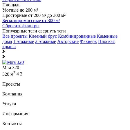
Площадь
Уютные до 200 м²
Просторные от 200 м² до 300 м²
Бескомпромиссные от 300 м²
Сбросить фильтры
Популярные теги
свернуть теги
Все проекты
Клееный брус
Комбинированные
Каменные
дома
1-этажные
2-этажные
Авторские
Фахверк
Плоская
крыша
Mira 320
2
320 м
4
2
Проекты
Компания
Услуги
Информация
Контакты