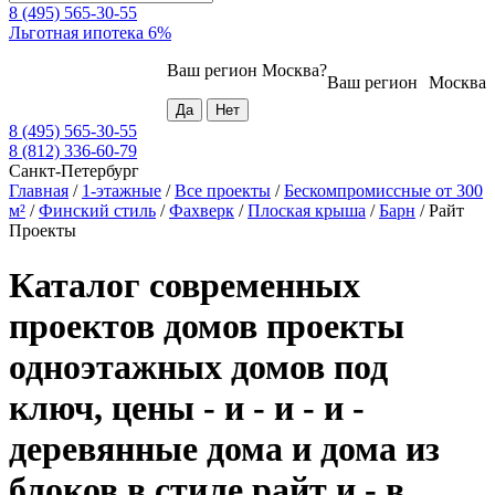
8 (495) 565-30-55
Льготная ипотека 6%
Ваш регион
Москва
?
Ваш регион
Москва
8 (495) 565-30-55
8 (812) 336-60-79
Санкт-Петербург
Главная
/
1-этажные
/
Все проекты
/
Бескомпромиссные от 300
м²
/
Финский стиль
/
Фахверк
/
Плоская крыша
/
Барн
/
Райт
Проекты
Каталог современных
проектов домов проекты
одноэтажных домов под
ключ, цены - и - и - и -
деревянные дома и дома из
блоков в стиле райт и - в