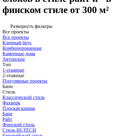
финском стиле от 300 м²
Развернуть фильтры
Все проекты
Все проекты
Клееный брус
Комбинированные
Каменные дома
Авторские
Тип
1-этажные
2-этажные
Популярные проекты
Бани
Стиль
Классический стиль
Фахверк
Плоская крыша
Барн
Райт
Финский стиль
Стиль HI-TECH
Европейский стиль