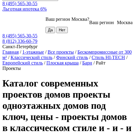
8 (495) 565-30-55
Льготная ипотека 6%
Ваш регион
Москва
?
Ваш регион
Москва
8 (495) 565-30-55
8 (812) 336-60-79
Санкт-Петербург
Главная
/
1-этажные
/
Все проекты
/
Бескомпромиссные от 300
м²
/
Классический стиль
/
Финский стиль
/
Стиль HI-TECH
/
Европейский стиль
/
Плоская крыша
/
Барн
/
Райт
Проекты
Каталог современных
проектов домов проекты
одноэтажных домов под
ключ, цены - проекты домов
в классическом стиле и - и - и