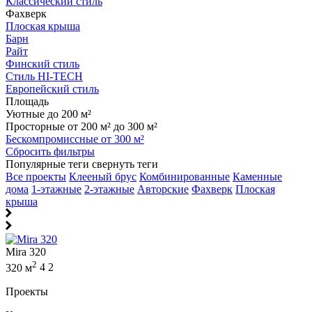
Классический стиль
Фахверк
Плоская крыша
Барн
Райт
Финский стиль
Стиль HI-TECH
Европейский стиль
Площадь
Уютные до 200 м²
Просторные от 200 м² до 300 м²
Бескомпромиссные от 300 м²
Сбросить фильтры
Популярные теги
свернуть теги
Все проекты
Клееный брус
Комбинированные
Каменные
дома
1-этажные
2-этажные
Авторские
Фахверк
Плоская
крыша
Mira 320
2
320 м
4
2
Проекты