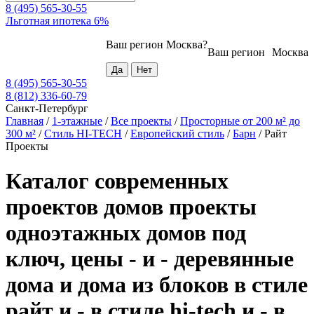
8 (495) 565-30-55
Льготная ипотека 6%
Ваш регион
Москва
?
Ваш регион
Москва
8 (495) 565-30-55
8 (812) 336-60-79
Санкт-Петербург
Главная
/
1-этажные
/
Все проекты
/
Просторные от 200 м² до
300 м²
/
Стиль HI-TECH
/
Европейский стиль
/
Барн
/
Райт
Проекты
Каталог современных
проектов домов проекты
одноэтажных домов под
ключ, цены - и - деревянные
дома и дома из блоков в стиле
райт и - в стиле hi-tech и - в