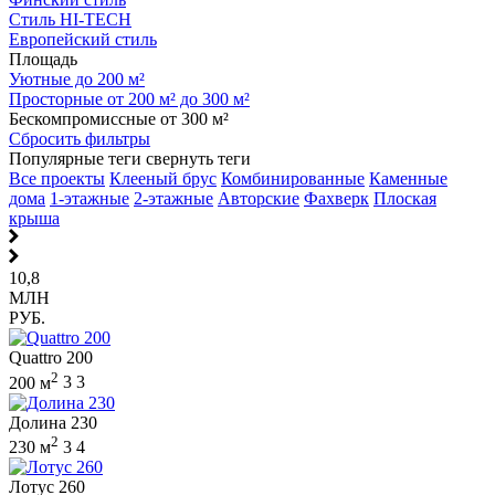
Стиль HI-TECH
Европейский стиль
Площадь
Уютные до 200 м²
Просторные от 200 м² до 300 м²
Бескомпромиссные от 300 м²
Сбросить фильтры
Популярные теги
свернуть теги
Все проекты
Клееный брус
Комбинированные
Каменные
дома
1-этажные
2-этажные
Авторские
Фахверк
Плоская
крыша
10,8
МЛН
РУБ.
Quattro 200
2
200 м
3
3
Долина 230
2
230 м
3
4
Лотус 260