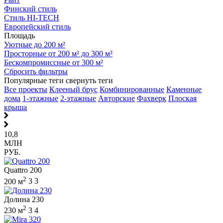
Финский стиль
Стиль HI-TECH
Европейский стиль
Площадь
Уютные до 200 м²
Просторные от 200 м² до 300 м²
Бескомпромиссные от 300 м²
Сбросить фильтры
Популярные теги
свернуть теги
Все проекты
Клееный брус
Комбинированные
Каменные
дома
1-этажные
2-этажные
Авторские
Фахверк
Плоская
крыша
10,8
МЛН
РУБ.
Quattro 200
2
200 м
3
3
Долина 230
2
230 м
3
4