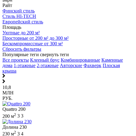
Райт
Финский стиль
Стиль HI-TECH
Европейский стиль
Площадь
Уютные до 200 м²
Просторные от 200 м² до 300 м²
Бескомпромиссные от 300 м²
Сбросить фильтры
Популярные теги
свернуть теги
Все проекты
Клееный брус
Комбинированные
Каменные
дома
1-этажные
2-этажные
Авторские
Фахверк
Плоская
крыша
10,8
МЛН
РУБ.
Quattro 200
2
200 м
3
3
Долина 230
2
230 м
3
4