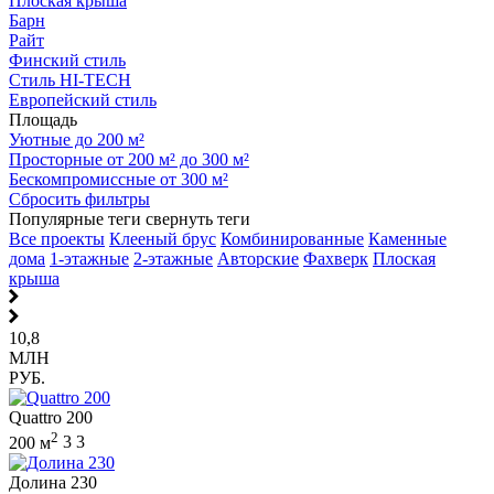
Плоская крыша
Барн
Райт
Финский стиль
Стиль HI-TECH
Европейский стиль
Площадь
Уютные до 200 м²
Просторные от 200 м² до 300 м²
Бескомпромиссные от 300 м²
Сбросить фильтры
Популярные теги
свернуть теги
Все проекты
Клееный брус
Комбинированные
Каменные
дома
1-этажные
2-этажные
Авторские
Фахверк
Плоская
крыша
10,8
МЛН
РУБ.
Quattro 200
2
200 м
3
3
Долина 230