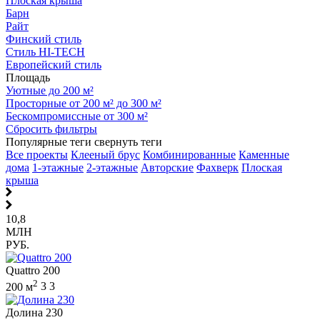
Плоская крыша
Барн
Райт
Финский стиль
Стиль HI-TECH
Европейский стиль
Площадь
Уютные до 200 м²
Просторные от 200 м² до 300 м²
Бескомпромиссные от 300 м²
Сбросить фильтры
Популярные теги
свернуть теги
Все проекты
Клееный брус
Комбинированные
Каменные
дома
1-этажные
2-этажные
Авторские
Фахверк
Плоская
крыша
10,8
МЛН
РУБ.
Quattro 200
2
200 м
3
3
Долина 230