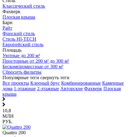
Стиль
Классический стиль
Фахверк
Плоская крыша
Барн
Райт
Финский стиль
Стиль HI-TECH
Европейский стиль
Площадь
Уютные до 200 м²
Просторные от 200 м² до 300 м²
Бескомпромиссные от 300 м²
Сбросить фильтры
Популярные теги
свернуть теги
Все проекты
Клееный брус
Комбинированные
Каменные
дома
1-этажные
2-этажные
Авторские
Фахверк
Плоская
крыша
10,8
МЛН
РУБ.
Quattro 200