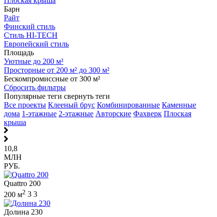
Плоская крыша
Барн
Райт
Финский стиль
Стиль HI-TECH
Европейский стиль
Площадь
Уютные до 200 м²
Просторные от 200 м² до 300 м²
Бескомпромиссные от 300 м²
Сбросить фильтры
Популярные теги
свернуть теги
Все проекты
Клееный брус
Комбинированные
Каменные
дома
1-этажные
2-этажные
Авторские
Фахверк
Плоская
крыша
10,8
МЛН
РУБ.
Quattro 200
2
200 м
3
3
Долина 230