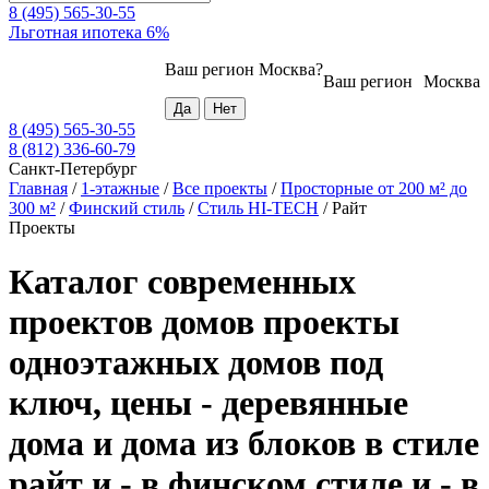
8 (495) 565-30-55
Льготная ипотека 6%
Ваш регион
Москва
?
Ваш регион
Москва
8 (495) 565-30-55
8 (812) 336-60-79
Санкт-Петербург
Главная
/
1-этажные
/
Все проекты
/
Просторные от 200 м² до
300 м²
/
Финский стиль
/
Стиль HI-TECH
/
Райт
Проекты
Каталог современных
проектов домов проекты
одноэтажных домов под
ключ, цены - деревянные
дома и дома из блоков в стиле
райт и - в финском стиле и - в