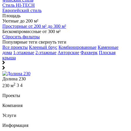
Стиль HI-TECH
Европейский стиль
Площадь
Уютные до 200 м²
Просторные от 200 м² до 300 м²
Бескомпромиссные от 300 м²
Сбросить фильтры
Популярные теги
свернуть теги
Все проекты
Клееный брус
Комбинированные
Каменные
дома
1-этажные
2-этажные
Авторские
Фахверк
Плоская
крыша
Долина 230
2
230 м
3
4
Проекты
Компания
Услуги
Информация