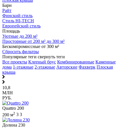
Плоская крыша
Барн
Райт
Финский стиль
Стиль HI-TECH
Европейский стиль
Площадь
Уютные до 200 м²
Просторные от 200 м² до 300 м²
Бескомпромиссные от 300 м²
Сбросить фильтры
Популярные теги
свернуть теги
Все проекты
Клееный брус
Комбинированные
Каменные
дома
1-этажные
2-этажные
Авторские
Фахверк
Плоская
крыша
10,8
МЛН
РУБ.
Quattro 200
2
200 м
3
3
Долина 230