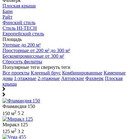
Фахверк
Плоская крыша
Барн
Райт
Финский стиль
Стиль HI-TECH
Европейский стиль
Площадь
Уютные до 200 м²
Просторные от 200 м² до 300 м²
Бескомпромиссные от 300 м²
Сбросить фильтры
Популярные теги
свернуть теги
Все проекты
Клееный брус
Комбинированные
Каменные
дома
1-этажные
2-этажные
Авторские
Фахверк
Плоская
крыша
Фламандия 150
2
150 м
5
2
Миракл 125
2
125 м
3
2