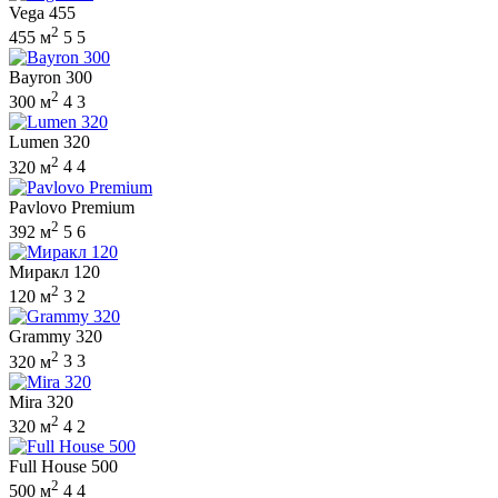
Vega 455
2
455 м
5
5
Bayron 300
2
300 м
4
3
Lumen 320
2
320 м
4
4
Pavlovo Premium
2
392 м
5
6
Миракл 120
2
120 м
3
2
Grammy 320
2
320 м
3
3
Mira 320
2
320 м
4
2
Full House 500
2
500 м
4
4