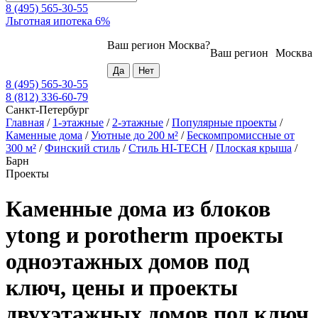
8 (495) 565-30-55
Льготная ипотека 6%
Ваш регион
Москва
?
Ваш регион
Москва
8 (495) 565-30-55
8 (812) 336-60-79
Санкт-Петербург
Главная
/
1-этажные
/
2-этажные
/
Популярные проекты
/
Каменные дома
/
Уютные до 200 м²
/
Бескомпромиссные от
300 м²
/
Финский стиль
/
Стиль HI-TECH
/
Плоская крыша
/
Барн
Проекты
Каменные дома из блоков
ytong и porotherm проекты
одноэтажных домов под
ключ, цены и проекты
двухэтажных домов под ключ