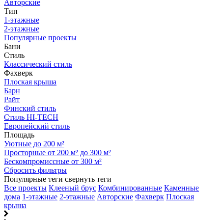
Авторские
Тип
1-этажные
2-этажные
Популярные проекты
Бани
Стиль
Классический стиль
Фахверк
Плоская крыша
Барн
Райт
Финский стиль
Стиль HI-TECH
Европейский стиль
Площадь
Уютные до 200 м²
Просторные от 200 м² до 300 м²
Бескомпромиссные от 300 м²
Сбросить фильтры
Популярные теги
свернуть теги
Все проекты
Клееный брус
Комбинированные
Каменные
дома
1-этажные
2-этажные
Авторские
Фахверк
Плоская
крыша