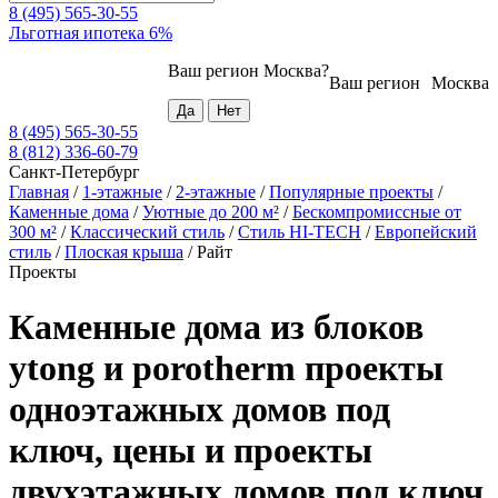
8 (495) 565-30-55
Льготная ипотека 6%
Ваш регион
Москва
?
Ваш регион
Москва
8 (495) 565-30-55
8 (812) 336-60-79
Санкт-Петербург
Главная
/
1-этажные
/
2-этажные
/
Популярные проекты
/
Каменные дома
/
Уютные до 200 м²
/
Бескомпромиссные от
300 м²
/
Классический стиль
/
Стиль HI-TECH
/
Европейский
стиль
/
Плоская крыша
/
Райт
Проекты
Каменные дома из блоков
ytong и porotherm проекты
одноэтажных домов под
ключ, цены и проекты
двухэтажных домов под ключ