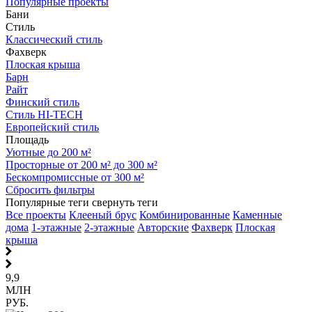
Популярные проекты
Бани
Стиль
Классический стиль
Фахверк
Плоская крыша
Барн
Райт
Финский стиль
Стиль HI-TECH
Европейский стиль
Площадь
Уютные до 200 м²
Просторные от 200 м² до 300 м²
Бескомпромиссные от 300 м²
Сбросить фильтры
Популярные теги
свернуть теги
Все проекты
Клееный брус
Комбинированные
Каменные
дома
1-этажные
2-этажные
Авторские
Фахверк
Плоская
крыша
9,9
МЛН
РУБ.