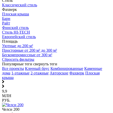
Стиль
Классический стиль
Фахверк
Плоская крыша
Барн
Райт
Финский стиль
Стиль HI-TECH
Европейский стиль
Площадь
Уютные до 200 м²
Просторные от 200 м² до 300 м²
Бескомпромиссные от 300 м²
Сбросить фильтры
Популярные теги
свернуть теги
Все проекты
Клееный брус
Комбинированные
Каменные
дома
1-этажные
2-этажные
Авторские
Фахверк
Плоская
крыша
9,9
МЛН
РУБ.
Челси 200