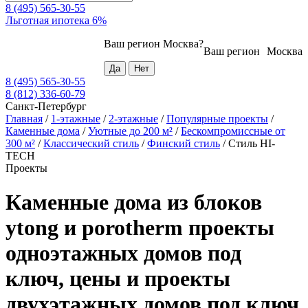
8 (495) 565-30-55
Льготная ипотека 6%
Ваш регион
Москва
?
Ваш регион
Москва
8 (495) 565-30-55
8 (812) 336-60-79
Санкт-Петербург
Главная
/
1-этажные
/
2-этажные
/
Популярные проекты
/
Каменные дома
/
Уютные до 200 м²
/
Бескомпромиссные от
300 м²
/
Классический стиль
/
Финский стиль
/
Стиль HI-
TECH
Проекты
Каменные дома из блоков
ytong и porotherm проекты
одноэтажных домов под
ключ, цены и проекты
двухэтажных домов под ключ