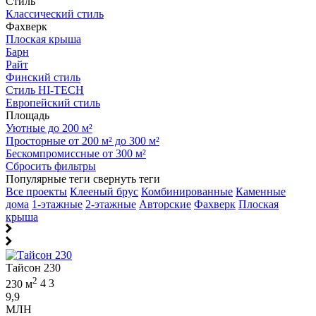
Стиль
Классический стиль
Фахверк
Плоская крыша
Барн
Райт
Финский стиль
Стиль HI-TECH
Европейский стиль
Площадь
Уютные до 200 м²
Просторные от 200 м² до 300 м²
Бескомпромиссные от 300 м²
Сбросить фильтры
Популярные теги
свернуть теги
Все проекты
Клееный брус
Комбинированные
Каменные
дома
1-этажные
2-этажные
Авторские
Фахверк
Плоская
крыша
Тайсон 230
2
230 м
4
3
9,9
МЛН