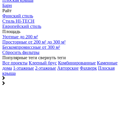
Плоская крыша
Барн
Райт
Финский стиль
Стиль HI-TECH
Европейский стиль
Площадь
Уютные до 200 м²
Просторные от 200 м² до 300 м²
Бескомпромиссные от 300 м²
Сбросить фильтры
Популярные теги
свернуть теги
Все проекты
Клееный брус
Комбинированные
Каменные
дома
1-этажные
2-этажные
Авторские
Фахверк
Плоская
крыша