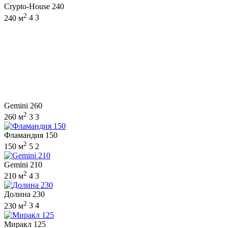
Crypto-House 240
2
240 м
4
3
Gemini 260
2
260 м
3
3
Фламандия 150
2
150 м
5
2
Gemini 210
2
210 м
4
3
Долина 230
2
230 м
3
4
Миракл 125