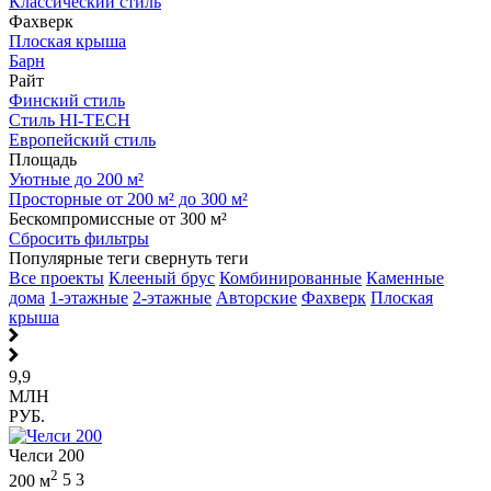
Классический стиль
Фахверк
Плоская крыша
Барн
Райт
Финский стиль
Стиль HI-TECH
Европейский стиль
Площадь
Уютные до 200 м²
Просторные от 200 м² до 300 м²
Бескомпромиссные от 300 м²
Сбросить фильтры
Популярные теги
свернуть теги
Все проекты
Клееный брус
Комбинированные
Каменные
дома
1-этажные
2-этажные
Авторские
Фахверк
Плоская
крыша
9,9
МЛН
РУБ.
Челси 200
2
200 м
5
3