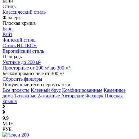
Бани
Стиль
Классический стиль
Фахверк
Плоская крыша
Барн
Райт
Финский стиль
Стиль HI-TECH
Европейский стиль
Площадь
Уютные до 200 м²
Просторные от 200 м² до 300 м²
Бескомпромиссные от 300 м²
Сбросить фильтры
Популярные теги
свернуть теги
Все проекты
Клееный брус
Комбинированные
Каменные
дома
1-этажные
2-этажные
Авторские
Фахверк
Плоская
крыша
9,9
МЛН
РУБ.