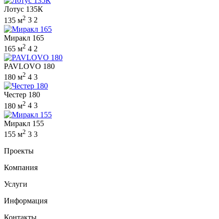
Лотус 135К
2
135 м
3
2
Миракл 165
2
165 м
4
2
PAVLOVO 180
2
180 м
4
3
Честер 180
2
180 м
4
3
Миракл 155
2
155 м
3
3
Проекты
Компания
Услуги
Информация
Контакты