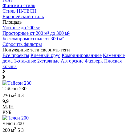
Финский стиль
Стиль HI-TECH
Европейский стиль
Площадь
Уютные до 200 м²
Просторные от 200 м² до 300 м²
Бескомпромиссные от 300 м²
Сбросить фильтры
Популярные теги
свернуть теги
Все проекты
Клееный брус
Комбинированные
Каменные
дома
1-этажные
2-этажные
Авторские
Фахверк
Плоская
крыша
Тайсон 230
2
230 м
4
3
9,9
МЛН
РУБ.
Челси 200
2
200 м
5
3