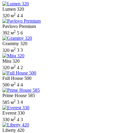
Lumen 320
2
320 м
4
4
Pavlovo Premium
2
392 м
5
6
Grammy 320
2
320 м
3
3
Mira 320
2
320 м
4
2
Full House 500
2
500 м
4
4
Prime House 585
2
585 м
3
4
Everest 330
2
330 м
4
3
Liberty 420