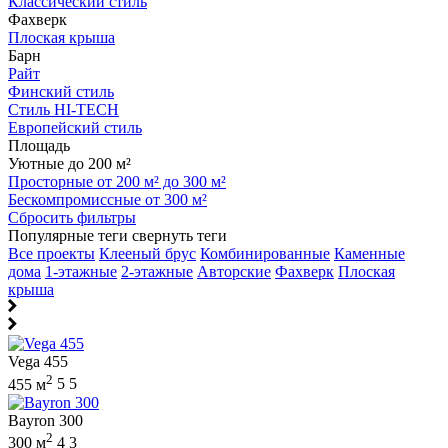
Классический стиль
Фахверк
Плоская крыша
Барн
Райт
Финский стиль
Стиль HI-TECH
Европейский стиль
Площадь
Уютные до 200 м²
Просторные от 200 м² до 300 м²
Бескомпромиссные от 300 м²
Сбросить фильтры
Популярные теги
свернуть теги
Все проекты
Клееный брус
Комбинированные
Каменные
дома
1-этажные
2-этажные
Авторские
Фахверк
Плоская
крыша
Vega 455
2
455 м
5
5
Bayron 300
2
300 м
4
3