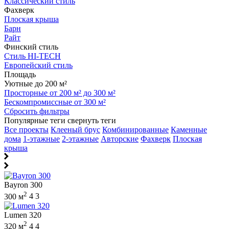
Классический стиль
Фахверк
Плоская крыша
Барн
Райт
Финский стиль
Стиль HI-TECH
Европейский стиль
Площадь
Уютные до 200 м²
Просторные от 200 м² до 300 м²
Бескомпромиссные от 300 м²
Сбросить фильтры
Популярные теги
свернуть теги
Все проекты
Клееный брус
Комбинированные
Каменные
дома
1-этажные
2-этажные
Авторские
Фахверк
Плоская
крыша
Bayron 300
2
300 м
4
3
Lumen 320
2
320 м
4
4