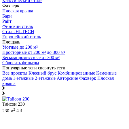
Классический стиль
Фахверк
Плоская крыша
Барн
Райт
Финский стиль
Стиль HI-TECH
Европейский стиль
Площадь
Уютные до 200 м²
Просторные от 200 м² до 300 м²
Бескомпромиссные от 300 м²
Сбросить фильтры
Популярные теги
свернуть теги
Все проекты
Клееный брус
Комбинированные
Каменные
дома
1-этажные
2-этажные
Авторские
Фахверк
Плоская
крыша
Тайсон 230
2
230 м
4
3