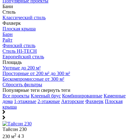
Популярные проекты
Бани
Стиль
Классический стиль
Фахверк
Плоская крыша
Барн
Райт
Финский стиль
Стиль HI-TECH
Европейский стиль
Площадь
Уютные до 200 м²
Просторные от 200 м² до 300 м²
Бескомпромиссные от 300 м²
Сбросить фильтры
Популярные теги
свернуть теги
Все проекты
Клееный брус
Комбинированные
Каменные
дома
1-этажные
2-этажные
Авторские
Фахверк
Плоская
крыша
Тайсон 230
2
230 м
4
3