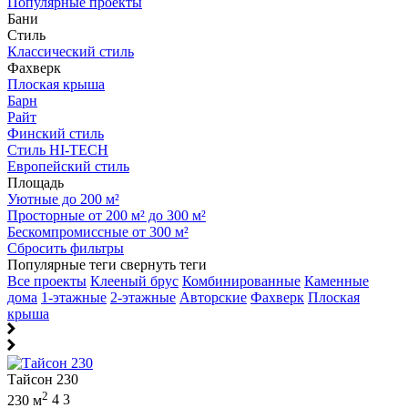
Популярные проекты
Бани
Стиль
Классический стиль
Фахверк
Плоская крыша
Барн
Райт
Финский стиль
Стиль HI-TECH
Европейский стиль
Площадь
Уютные до 200 м²
Просторные от 200 м² до 300 м²
Бескомпромиссные от 300 м²
Сбросить фильтры
Популярные теги
свернуть теги
Все проекты
Клееный брус
Комбинированные
Каменные
дома
1-этажные
2-этажные
Авторские
Фахверк
Плоская
крыша
Тайсон 230
2
230 м
4
3