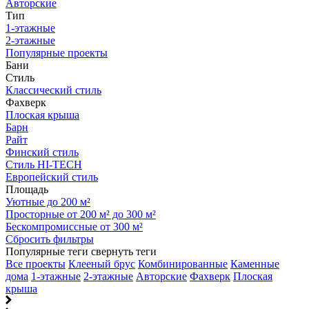
Авторские
Тип
1-этажные
2-этажные
Популярные проекты
Бани
Стиль
Классический стиль
Фахверк
Плоская крыша
Барн
Райт
Финский стиль
Стиль HI-TECH
Европейский стиль
Площадь
Уютные до 200 м²
Просторные от 200 м² до 300 м²
Бескомпромиссные от 300 м²
Сбросить фильтры
Популярные теги
свернуть теги
Все проекты
Клееный брус
Комбинированные
Каменные
дома
1-этажные
2-этажные
Авторские
Фахверк
Плоская
крыша