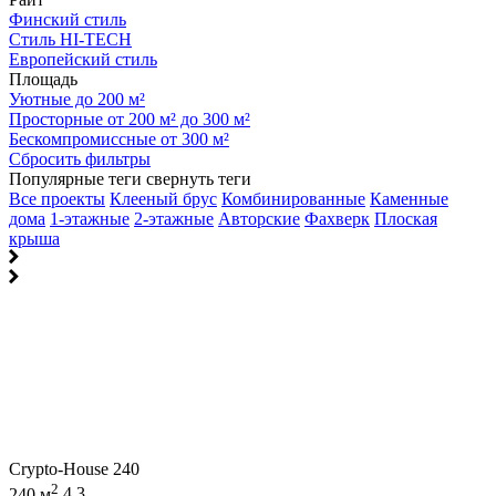
Финский стиль
Стиль HI-TECH
Европейский стиль
Площадь
Уютные до 200 м²
Просторные от 200 м² до 300 м²
Бескомпромиссные от 300 м²
Сбросить фильтры
Популярные теги
свернуть теги
Все проекты
Клееный брус
Комбинированные
Каменные
дома
1-этажные
2-этажные
Авторские
Фахверк
Плоская
крыша
Crypto-House 240
2
240 м
4
3