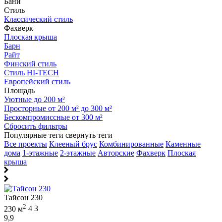
Бани
Стиль
Классический стиль
Фахверк
Плоская крыша
Барн
Райт
Финский стиль
Стиль HI-TECH
Европейский стиль
Площадь
Уютные до 200 м²
Просторные от 200 м² до 300 м²
Бескомпромиссные от 300 м²
Сбросить фильтры
Популярные теги
свернуть теги
Все проекты
Клееный брус
Комбинированные
Каменные
дома
1-этажные
2-этажные
Авторские
Фахверк
Плоская
крыша
Тайсон 230
2
230 м
4
3
9,9